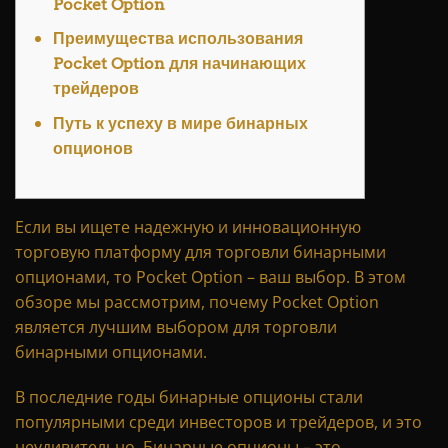
Pocket Option
Преимущества использования
Pocket Option для начинающих
трейдеров
Путь к успеху в мире бинарных
опционов
Если вы ищете надежную и инновационную
торговую платформу для торговли бинарными
опционами, то Pocket Option – ваш выбор. В этом
обзоре мы рассмотрим, почему Pocket Option
является лучшим выбором для торговли
бинарными опционами.
В последние годы бинарные опционы стали
популярными среди инвесторов и трейдеров, и это
неудивительно. Бинарные опционы – это