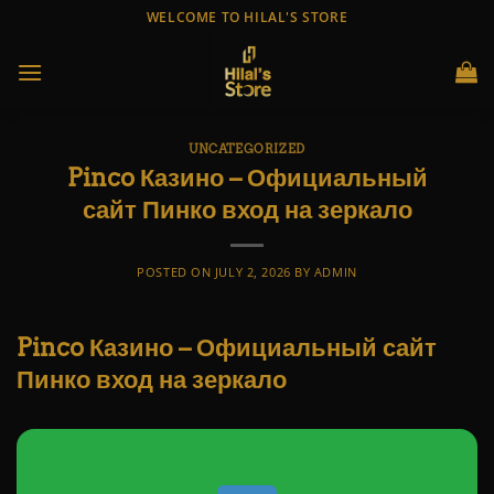
Skip
WELCOME TO HILAL'S STORE
to
content
UNCATEGORIZED
Pinco Казино – Официальный
сайт Пинко вход на зеркало
POSTED ON
JULY 2, 2026
BY
ADMIN
Pinco Казино – Официальный сайт
Пинко вход на зеркало