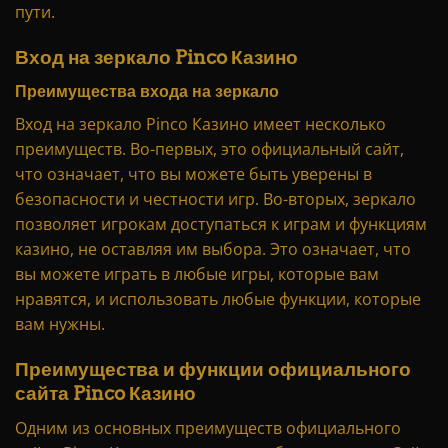
пути.
Вход на зеркало Pinco Казино
Преимущества входа на зеркало
Вход на зеркало Pinco Казино имеет несколько
преимуществ. Во-первых, это официальный сайт,
что означает, что вы можете быть уверены в
безопасности и честности игр. Во-вторых, зеркало
позволяет игрокам доступаться к играм и функциям
казино, не оставляя им выбора. Это означает, что
вы можете играть в любые игры, которые вам
нравятся, и использовать любые функции, которые
вам нужны.
Преимущества и функции официального
сайта Pinco Казино
Одним из основных преимуществ официального