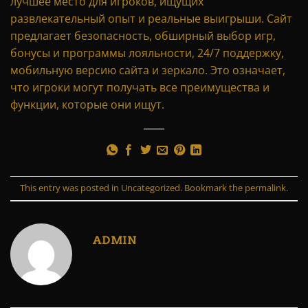
лучшее место для игроков, ищущих
развлекательный опыт и реальные выигрыши. Сайт
предлагает безопасность, обширный выбор игр,
бонусы и программы лояльности, 24/7 поддержку,
мобильную версию сайта и зеркало. Это означает,
что игроки могут получать все преимущества и
функции, которые они ищут.
This entry was posted in
Uncategorized
. Bookmark the
permalink
.
ADMIN