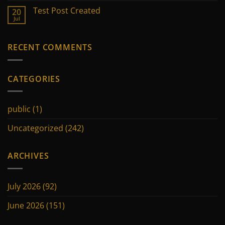
Test Post Created
20
Jul
RECENT COMMENTS
CATEGORIES
public
(1)
Uncategorized
(242)
ARCHIVES
July 2026
(92)
June 2026
(151)