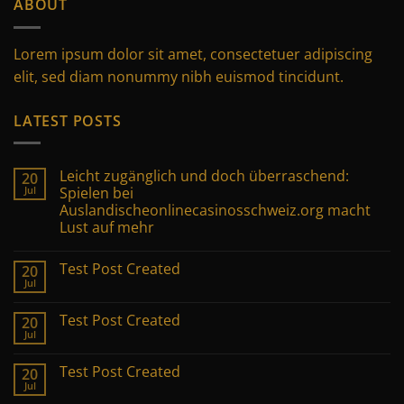
ABOUT
Lorem ipsum dolor sit amet, consectetuer adipiscing
elit, sed diam nonummy nibh euismod tincidunt.
LATEST POSTS
Leicht zugänglich und doch überraschend:
20
Jul
Spielen bei
Auslandischeonlinecasinosschweiz.org macht
Lust auf mehr
Test Post Created
20
Jul
Test Post Created
20
Jul
Test Post Created
20
Jul