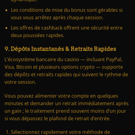
Les conditions de mise du bonus sont gérables si
vous vous arrêtez après chaque session.
Les offres de cashback offrent une sécurité entre
deux poussées rapides.
9. Dépôts Instantanés & Retraits Rapides
L’écosystème bancaire du casino — incluant PayPal,
Visa, Bitcoin et plusieurs options crypto — supporte
des dépôts et retraits rapides qui suivent le rythme de
votre session.
Vous pouvez alimenter votre compte en quelques
minutes et demander un retrait immédiatement après
un gain ; le traitement prend souvent moins d’un jour
si vous dépassez le plafond de retrait d’entrée.
Sélectionnez rapidement votre méthode de