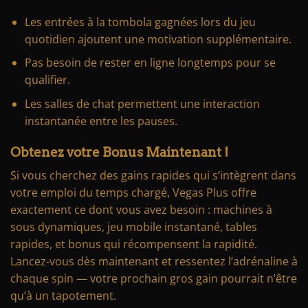
Les entrées à la tombola gagnées lors du jeu
quotidien ajoutent une motivation supplémentaire.
Pas besoin de rester en ligne longtemps pour se
qualifier.
Les salles de chat permettent une interaction
instantanée entre les pauses.
Obtenez votre Bonus Maintenant !
Si vous cherchez des gains rapides qui s’intègrent dans
votre emploi du temps chargé, Vegas Plus offre
exactement ce dont vous avez besoin : machines à
sous dynamiques, jeu mobile instantané, tables
rapides, et bonus qui récompensent la rapidité.
Lancez-vous dès maintenant et ressentez l’adrénaline à
chaque spin — votre prochain gros gain pourrait n’être
qu’à un tapotement.