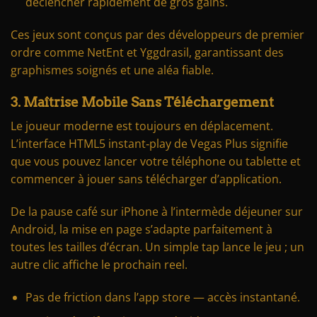
déclencher rapidement de gros gains.
Ces jeux sont conçus par des développeurs de premier
ordre comme NetEnt et Yggdrasil, garantissant des
graphismes soignés et une aléa fiable.
3. Maîtrise Mobile Sans Téléchargement
Le joueur moderne est toujours en déplacement.
L’interface HTML5 instant‑play de Vegas Plus signifie
que vous pouvez lancer votre téléphone ou tablette et
commencer à jouer sans télécharger d’application.
De la pause café sur iPhone à l’intermède déjeuner sur
Android, la mise en page s’adapte parfaitement à
toutes les tailles d’écran. Un simple tap lance le jeu ; un
autre clic affiche le prochain reel.
Pas de friction dans l’app store — accès instantané.