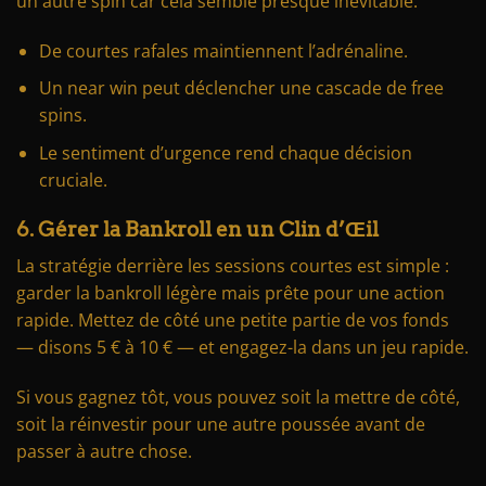
un autre spin car cela semble presque inévitable.
De courtes rafales maintiennent l’adrénaline.
Un near win peut déclencher une cascade de free
spins.
Le sentiment d’urgence rend chaque décision
cruciale.
6. Gérer la Bankroll en un Clin d’Œil
La stratégie derrière les sessions courtes est simple :
garder la bankroll légère mais prête pour une action
rapide. Mettez de côté une petite partie de vos fonds
— disons 5 € à 10 € — et engagez-la dans un jeu rapide.
Si vous gagnez tôt, vous pouvez soit la mettre de côté,
soit la réinvestir pour une autre poussée avant de
passer à autre chose.