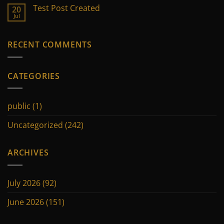
Test Post Created
20
Jul
RECENT COMMENTS
CATEGORIES
public
(1)
Uncategorized
(242)
ARCHIVES
July 2026
(92)
June 2026
(151)