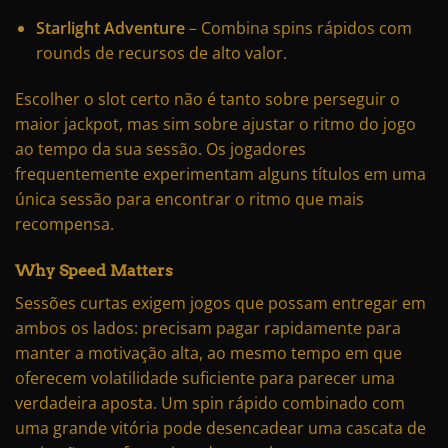
Starlight Adventure
– Combina spins rápidos com
rounds de recursos de alto valor.
Escolher o slot certo não é tanto sobre perseguir o
maior jackpot, mas sim sobre ajustar o ritmo do jogo
ao tempo da sua sessão. Os jogadores
frequentemente experimentam alguns títulos em uma
única sessão para encontrar o ritmo que mais
recompensa.
Why Speed Matters
Sessões curtas exigem jogos que possam entregar em
ambos os lados: precisam pagar rapidamente para
manter a motivação alta, ao mesmo tempo em que
oferecem volatilidade suficiente para parecer uma
verdadeira aposta. Um spin rápido combinado com
uma grande vitória pode desencadear uma cascata de