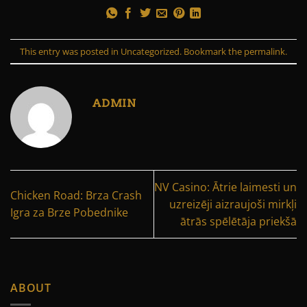
This entry was posted in
Uncategorized
. Bookmark the
permalink
.
ADMIN
NV Casino: Ātrie laimesti un
Chicken Road: Brza Crash
uzreizēji aizraujoši mirkļi
Igra za Brze Pobednike
ātrās spēlētāja priekšā
ABOUT