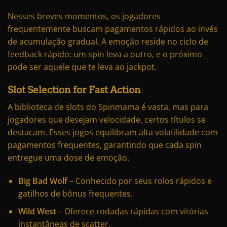
Nesses breves momentos, os jogadores
frequentemente buscam pagamentos rápidos ao invés
de acumulação gradual. A emoção reside no ciclo de
feedback rápido: um spin leva a outro, e o próximo
pode ser aquele que te leva ao jackpot.
Slot Selection for Fast Action
A biblioteca de slots do Spinmama é vasta, mas para
jogadores que desejam velocidade, certos títulos se
destacam. Esses jogos equilibram alta volatilidade com
pagamentos frequentes, garantindo que cada spin
entregue uma dose de emoção.
Big Bad Wolf
– Conhecido por seus rolos rápidos e
gatilhos de bônus frequentes.
Wild West
– Oferece rodadas rápidas com vitórias
instantâneas de scatter.