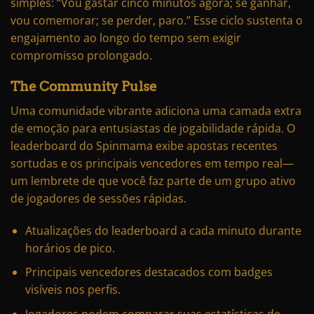
simples: “Vou gastar cinco minutos agora; se ganhar,
vou comemorar; se perder, paro.” Esse ciclo sustenta o
engajamento ao longo do tempo sem exigir
compromisso prolongado.
The Community Pulse
Uma comunidade vibrante adiciona uma camada extra
de emoção para entusiastas de jogabilidade rápida. O
leaderboard do Spinmama exibe apostas recentes
sortudas e os principais vencedores em tempo real—
um lembrete de que você faz parte de um grupo ativo
de jogadores de sessões rápidas.
Atualizações do leaderboard a cada minuto durante
horários de pico.
Principais vencedores destacados com badges
visíveis nos perfis.
Jogadores podem comparar suas estatísticas de