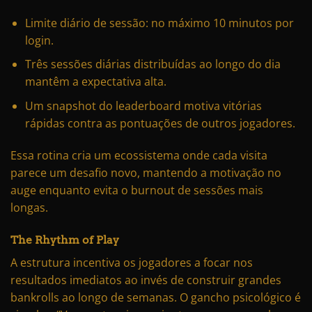
Limite diário de sessão: no máximo 10 minutos por
login.
Três sessões diárias distribuídas ao longo do dia
mantêm a expectativa alta.
Um snapshot do leaderboard motiva vitórias
rápidas contra as pontuações de outros jogadores.
Essa rotina cria um ecossistema onde cada visita
parece um desafio novo, mantendo a motivação no
auge enquanto evita o burnout de sessões mais
longas.
The Rhythm of Play
A estrutura incentiva os jogadores a focar nos
resultados imediatos ao invés de construir grandes
bankrolls ao longo de semanas. O gancho psicológico é