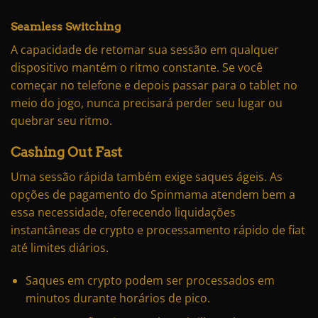
Seamless Switching
A capacidade de retomar sua sessão em qualquer
dispositivo mantém o ritmo constante. Se você
começar no telefone e depois passar para o tablet no
meio do jogo, nunca precisará perder seu lugar ou
quebrar seu ritmo.
Cashing Out Fast
Uma sessão rápida também exige saques ágeis. As
opções de pagamento do Spinmama atendem bem a
essa necessidade, oferecendo liquidações
instantâneas de crypto e processamento rápido de fiat
até limites diários.
Saques em crypto podem ser processados em
minutos durante horários de pico.