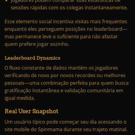
sessões rápidas com os colegas instantaneamente.
Esse elemento social incentiva visitas mais frequentes
enquanto eles perseguem posições no leaderboard—
mas permanece leve o suficiente para não afastar
quem prefere jogar sozinho.
Leaderboard Dynamics
O fluxo constante de dados mantém os jogadores
verificando de novo por novos recordes ou melhores
pessoais—uma combinação perfeita para quem busca
gratificação instantânea e validação comunitária em
igual medida.
Real User Snapshot
Um usuário típico pode começar seu dia acessando o
site mobile do Spinmama durante seu trajeto matinal.