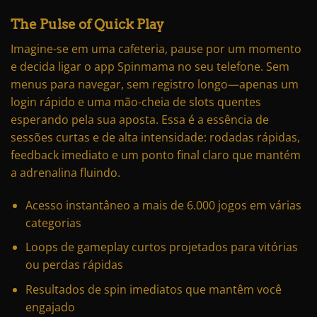
The Pulse of Quick Play
Imagine-se em uma cafeteria, pause por um momento
e decida ligar o app Spinmama no seu telefone. Sem
menus para navegar, sem registro longo—apenas um
login rápido e uma mão-cheia de slots quentes
esperando pela sua aposta. Essa é a essência de
sessões curtas e de alta intensidade: rodadas rápidas,
feedback imediato e um ponto final claro que mantém
a adrenalina fluindo.
Acesso instantâneo a mais de 6.000 jogos em várias
categorias
Loops de gameplay curtos projetados para vitórias
ou perdas rápidas
Resultados de spin imediatos que mantêm você
engajado