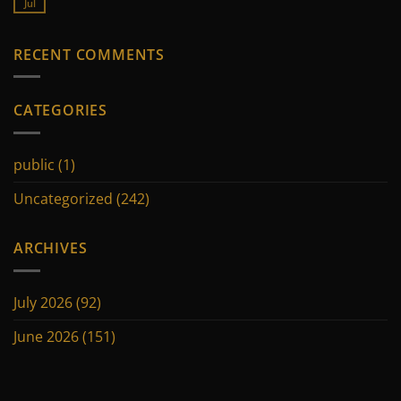
Jul
RECENT COMMENTS
CATEGORIES
public
(1)
Uncategorized
(242)
ARCHIVES
July 2026
(92)
June 2026
(151)