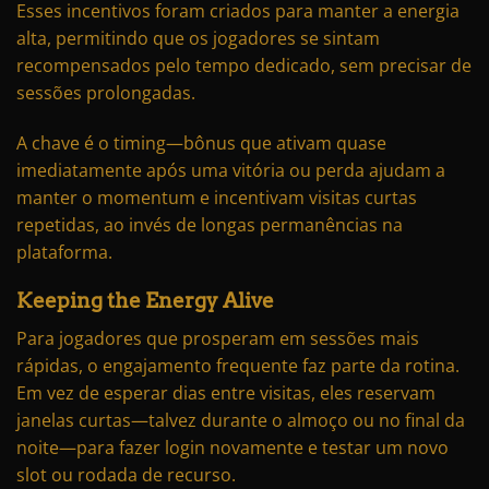
Esses incentivos foram criados para manter a energia
alta, permitindo que os jogadores se sintam
recompensados pelo tempo dedicado, sem precisar de
sessões prolongadas.
A chave é o timing—bônus que ativam quase
imediatamente após uma vitória ou perda ajudam a
manter o momentum e incentivam visitas curtas
repetidas, ao invés de longas permanências na
plataforma.
Keeping the Energy Alive
Para jogadores que prosperam em sessões mais
rápidas, o engajamento frequente faz parte da rotina.
Em vez de esperar dias entre visitas, eles reservam
janelas curtas—talvez durante o almoço ou no final da
noite—para fazer login novamente e testar um novo
slot ou rodada de recurso.