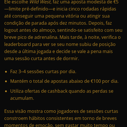
Ele escolhe
Wild West
, faz uma aposta modesta de €5
—limite pré-definido—e inicia cinco rodadas rápidas
até conseguir uma pequena vitória ou atingir sua
condição de parada após dez minutos. Depois, faz
logout antes do almoço, sentindo-se satisfeito com seu
breve pico de adrenalina. Mais tarde, à noite, verifica o
leaderboard para ver se seu nome subiu de posição
desde a última jogada e decide se vale a pena mais
uma sessão curta antes de dormir.
Faz 3–4 sessões curtas por dia.
Mantém o total de apostas abaixo de €100 por dia.
Utiliza ofertas de cashback quando as perdas se
acumulam.
Essa visão mostra como jogadores de sessões curtas
constroem hábitos consistentes em torno de breves
momentos de emoção, sem gastar muito tempo ou