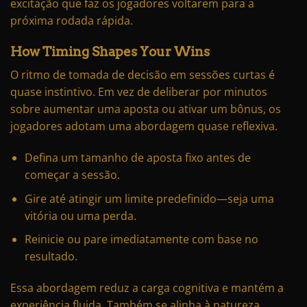
excitação que faz os jogadores voltarem para a
próxima rodada rápida.
How Timing Shapes Your Wins
O ritmo de tomada de decisão em sessões curtas é
quase instintivo. Em vez de deliberar por minutos
sobre aumentar uma aposta ou ativar um bônus, os
jogadores adotam uma abordagem quase reflexiva.
Defina um tamanho de aposta fixo antes de
começar a sessão.
Gire até atingir um limite predefinido—seja uma
vitória ou uma perda.
Reinicie ou pare imediatamente com base no
resultado.
Essa abordagem reduz a carga cognitiva e mantém a
experiência fluida. Também se alinha à natureza