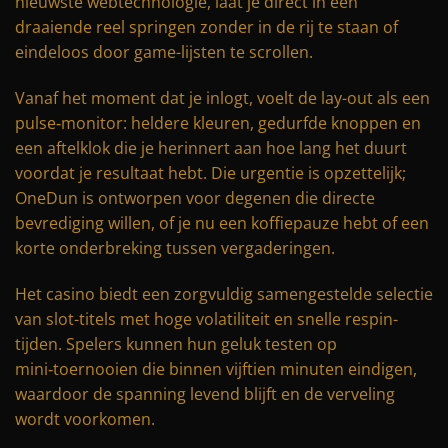
nieuwste webtechnologie, laat je direct in een
draaiende reel springen zonder in de rij te staan of
eindeloos door game-lijsten te scrollen.
Vanaf het moment dat je inlogt, voelt de lay-out als een
pulse‑monitor: heldere kleuren, gedurfde knoppen en
een aftelklok die je herinnert aan hoe lang het duurt
voordat je resultaat hebt. Die urgentie is opzettelijk;
OneDun is ontworpen voor degenen die directe
bevrediging willen, of je nu een koffiepauze hebt of een
korte onderbreking tussen vergaderingen.
Het casino biedt een zorgvuldig samengestelde selectie
van slot-titels met hoge volatiliteit en snelle respin-
tijden. Spelers kunnen hun geluk testen op
mini‑toernooien die binnen vijftien minuten eindigen,
waardoor de spanning levend blijft en de verveling
wordt voorkomen.