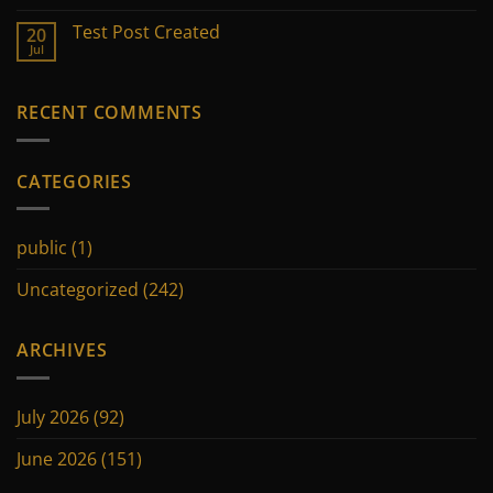
Test Post Created
20
Jul
RECENT COMMENTS
CATEGORIES
public
(1)
Uncategorized
(242)
ARCHIVES
July 2026
(92)
June 2026
(151)