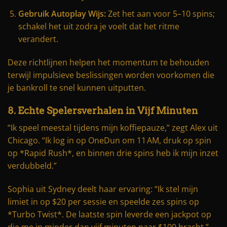
Gebruik Autoplay Wijs:
Zet het aan voor 5–10 spins;
schakel het uit zodra je voelt dat het ritme
verandert.
Deze richtlijnen helpen het momentum te behouden
terwijl impulsieve beslissingen worden voorkomen die
je bankroll te snel kunnen uitputten.
8. Echte Spelersverhalen in Vijf Minuten
“Ik speel meestal tijdens mijn koffiepauze,” zegt Alex uit
Chicago. “Ik log in op OneDun om 11 AM, druk op spin
op *Rapid Rush*, en binnen drie spins heb ik mijn inzet
verdubbeld.”
Sophia uit Sydney deelt haar ervaring: “Ik stel mijn
limiet in op $20 per sessie en speelde zes spins op
*Turbo Twist*. De laatste spin leverde een jackpot op