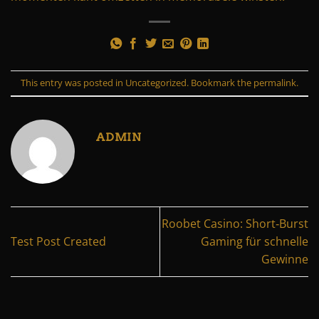
This entry was posted in
Uncategorized
. Bookmark the
permalink
.
ADMIN
Roobet Casino: Short‑Burst
Test Post Created
Gaming für schnelle
Gewinne