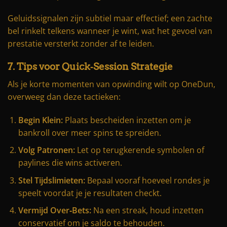
Geluidssignalen zijn subtiel maar effectief; een zachte
bel rinkelt telkens wanneer je wint, wat het gevoel van
prestatie versterkt zonder af te leiden.
7. Tips voor Quick‑Session Strategie
Als je korte momenten van opwinding wilt op OneDun,
overweeg dan deze tactieken:
Begin Klein:
Plaats bescheiden inzetten om je
bankroll over meer spins te spreiden.
Volg Patronen:
Let op terugkerende symbolen of
paylines die wins activeren.
Stel Tijdslimieten:
Bepaal vooraf hoeveel rondes je
speelt voordat je je resultaten checkt.
Vermijd Over‑Bets:
Na een streak, houd inzetten
conservatief om je saldo te behouden.