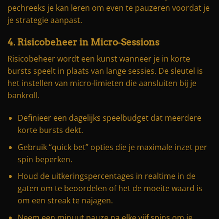
pechreeks je kan leren om even te pauzeren voordat je
je strategie aanpast.
4. Risicobeheer in Micro‑Sessions
Risicobeheer wordt een kunst wanneer je in korte
bursts speelt in plaats van lange sessies. De sleutel is
het instellen van micro‑limieten die aansluiten bij je
bankroll.
Definieer een dagelijks speelbudget dat meerdere
korte bursts dekt.
Gebruik “quick bet” opties die je maximale inzet per
spin beperken.
Houd de uitkeringspercentages in realtime in de
gaten om te beoordelen of het de moeite waard is
om een streak te najagen.
Neem een minuut pauze na elke vijf spins om je