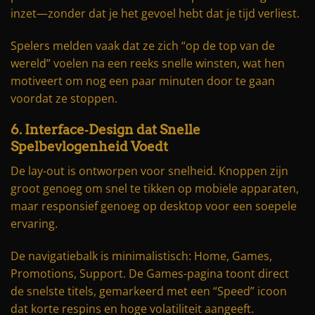
inzet—zonder dat je het gevoel hebt dat je tijd verliest.
Spelers melden vaak dat ze zich “op de top van de
wereld” voelen na een reeks snelle winsten, wat hen
motiveert om nog een paar minuten door te gaan
voordat ze stoppen.
6. Interface‑Design dat Snelle
Spelbevlogenheid Voedt
De lay-out is ontworpen voor snelheid. Knoppen zijn
groot genoeg om snel te tikken op mobiele apparaten,
maar responsief genoeg op desktop voor een soepele
ervaring.
De navigatiebalk is minimalistisch: Home, Games,
Promotions, Support. De Games-pagina toont direct
de snelste titels, gemarkeerd met een “Speed” icoon
dat korte respins en hoge volatiliteit aangeeft.