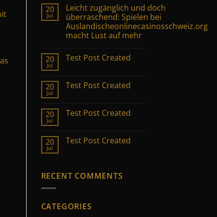
Leicht zugänglich und doch
20
it
Jul
überraschend: Spielen bei
Auslandischeonlinecasinosschweiz.org
macht Lust auf mehr
Test Post Created
20
das
Jul
Test Post Created
20
Jul
Test Post Created
20
Jul
Test Post Created
20
Jul
RECENT COMMENTS
CATEGORIES