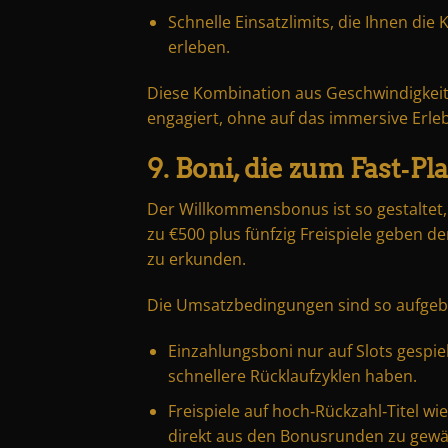
Schnelle Einsatzlimits, die Ihnen die
erleben.
Diese Kombination aus Geschwindigkeit 
engagiert, ohne auf das immersive Erleb
9. Boni, die zum Fast‑Pl
Der Willkommensbonus ist so gestaltet, 
zu €500 plus fünfzig Freispiele geben d
zu erkunden.
Die Umsatzbedingungen sind so aufgeba
Einzahlungsboni nur auf Slots gespiel
schnellere Rücklaufzyklen haben.
Freispiele auf hoch‑Rückzahl‑Titel wi
direkt aus den Bonusrunden zu gewäh