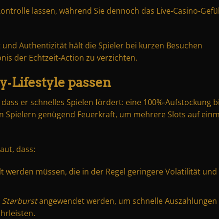
 Kontrolle lassen, während Sie dennoch das Live‑Casino‑Gefü
und Authentizität hält die Spieler bei kurzen Besuchen
nis der Echtzeit‑Action zu verzichten.
ay‑Lifestyle passen
dass er schnelles Spielen fördert: eine 100%‑Aufstockung b
en Spielern genügend Feuerkraft, um mehrere Slots auf einm
ut, dass:
t werden müssen, die in der Regel geringere Volatilität und
e
Starburst
angewendet werden, um schnelle Auszahlungen
rleisten.