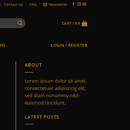
Contact Us
FAQ
Newsletter
CART /
0
$
ONS
LOGIN / REGISTER
ABOUT
Lorem ipsum dolor sit amet,
consectetuer adipiscing elit,
sed diam nonummy nibh
euismod tincidunt.
LATEST POSTS