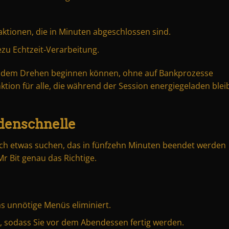
saktionen, die in Minuten abgeschlossen sind.
zu Echtzeit‑Verarbeitung.
 mit dem Drehen beginnen können, ohne auf Bankprozesse
ktion für alle, die während der Session energiegeladen ble
ndenschnelle
och etwas suchen, das in fünfzehn Minuten beendet werden
Mr Bit genau das Richtige.
as unnötige Menüs eliminiert.
n, sodass Sie vor dem Abendessen fertig werden.