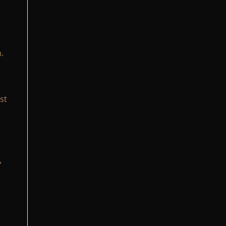
.
st
,