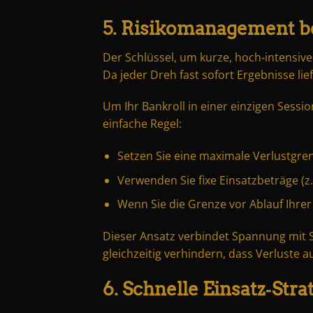
5. Risikomanagement be
Der Schlüssel, um kurze, hoch‑intensive
Da jeder Dreh fast sofort Ergebnisse lie
Um Ihr Bankroll in einer einzigen Sessi
einfache Regel:
Setzen Sie eine maximale Verlustgrenz
Verwenden Sie fixe Einsatzbeträge (z.
Wenn Sie die Grenze vor Ablauf Ihrer
Dieser Ansatz verbindet Spannung mit S
gleichzeitig verhindern, dass Verluste 
6. Schnelle Einsatz‑Stra