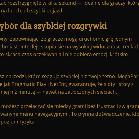
ać rozstrzygnięte w kilka sekund — idealne dla graczy, któr
a lunch lub szybki dojazd.
ybór dla szybkiej rozgrywki
sywny, zapewniając, że gracze mogą uruchomić grę jednym
hmiast. Interfejs skupia się na wysokiej widoczności reelach
 skraca czas oczekiwania i nie odbiera emocji krótkim
 narzędzi, które reagują szybciej niż twoje tętno.
MegaPar
jak Pragmatic Play i NetEnt, gwarantuje, że sloty i stoły z
iej niż minutę — nawet na zatłoczonych sieciach.
e możesz przełączać się między grami bez frustracji związane
owanymi menu nawigacyjnymi. To płynne doświadczenie, kt
 poziom ryzyka.