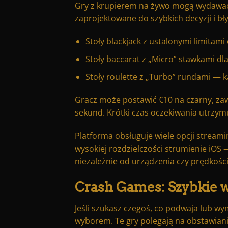
Gry z krupierem na żywo mogą wydawać 
zaprojektowane do szybkich decyzji i bł
Stoły blackjack z ustalonymi limitami
Stoły baccarat z „Micro” stawkami d
Stoły roulette z „Turbo” rundami — k
Gracz może postawić €10 na czarny, zawo
sekund. Krótki czas oczekiwania utrzym
Platforma obsługuje wiele opcji strea
wysokiej rozdzielczości strumienie iO
niezależnie od urządzenia czy prędkości
Crash Games: Szybkie w
Jeśli szukasz czegoś, co podwaja lub wy
wyborem. Te gry polegają na obstawianiu 