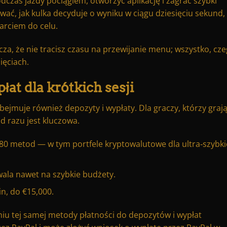
czas jazdy pociągiem, otworzyć aplikację i zagrać szybki
ać, jak kulka decyduje o wyniku w ciągu dziesięciu sekund,
arciem do celu.
za, że nie tracisz czasu na przewijanie menu; wszystko, cz
ięciach.
łat dla krótkich sesji
bejmuje również depozyty i wypłaty. Dla graczy, którzy graj
d razu jest kluczowa.
0 metod — w tym portfele kryptowalutowe dla ultra‑szybki
wala nawet na szybkie budżety.
n, do €15,000.
niu tej samej metody płatności do depozytów i wypłat