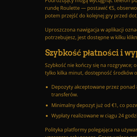
Podróżujący mogą wyciągnąć telefon pod
rundę Roulette — postawić €5, obserwow
potem przejść do kolejnej gry przed dot
Uproszczona nawigacja w aplikacji oznac
potrzebujesz, jest dostępne w kilku klikn
Szybkość płatności i wyp
Szybkość nie kończy się na rozgrywce; o
tylko kilka minut, dostępność środków o
Depozyty akceptowane przez ponad 8
transferów.
Minimalny depozyt już od €1, co poz
Wypłaty realizowane w ciągu 24 godzi
Polityka platformy polegająca na używa