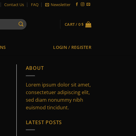
Contact Us
FAQ
Newsletter
CART /
0
$
ONS
LOGIN / REGISTER
ABOUT
Lorem ipsum dolor sit amet,
consectetuer adipiscing elit,
sed diam nonummy nibh
euismod tincidunt.
LATEST POSTS