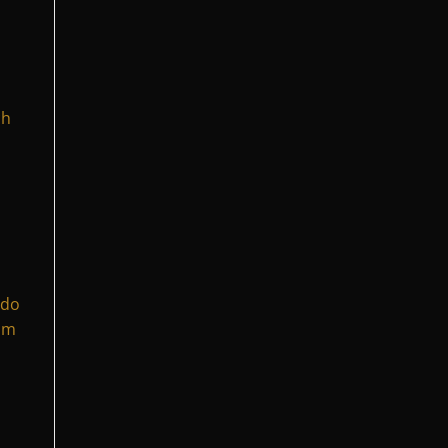
ch
 do
kim