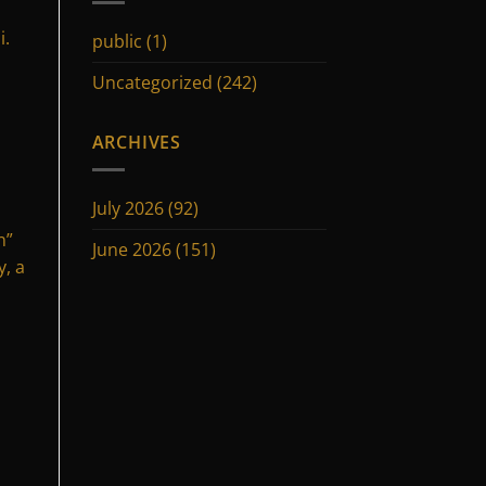
i.
public
(1)
Uncategorized
(242)
ARCHIVES
July 2026
(92)
n”
June 2026
(151)
y, a