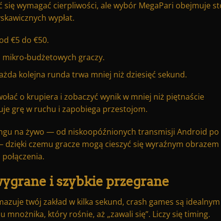
się wymagać cierpliwości, ale wybór MegaPari obejmuje st
yskawicznych wypłat.
 od €5 do €50.
la mikro‑budżetowych graczy.
ażda kolejna runda trwa mniej niż dziesięć sekund.
łać o krupiera i zobaczyć wynik w mniej niż piętnaście
uje grę w ruchu i zapobiega przestojom.
mingu na żywo — od niskoopóźnionych transmisji Android po
S — dzięki czemu gracze mogą cieszyć się wyraźnym obrazem
 połączenia.
ygrane i szybkie przegrane
mazuje twój zakład w kilka sekund, crash games są idealnym
mnożnika, który rośnie, aż „zawali się”. Liczy się timing.