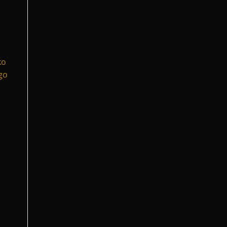
ko
go