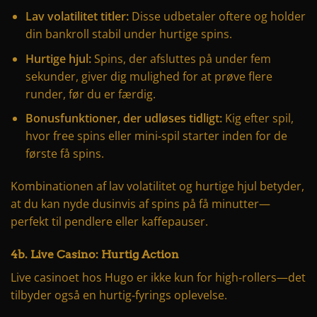
Lav volatilitet titler:
Disse udbetaler oftere og holder
din bankroll stabil under hurtige spins.
Hurtige hjul:
Spins, der afsluttes på under fem
sekunder, giver dig mulighed for at prøve flere
runder, før du er færdig.
Bonusfunktioner, der udløses tidligt:
Kig efter spil,
hvor free spins eller mini‑spil starter inden for de
første få spins.
Kombinationen af lav volatilitet og hurtige hjul betyder,
at du kan nyde dusinvis af spins på få minutter—
perfekt til pendlere eller kaffepauser.
4b. Live Casino: Hurtig Action
Live casinoet hos Hugo er ikke kun for high‑rollers—det
tilbyder også en hurtig‑fyrings oplevelse.