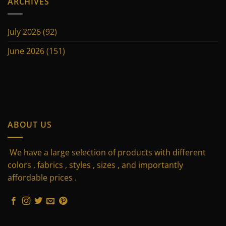
ARCHIVES
July 2026
(92)
June 2026
(151)
ABOUT US
We have a large selection of products with different
colors , fabrics , styles , sizes , and importantly
affordable prices .