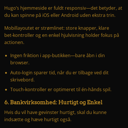
Hugo’s hjemmeside er fuldt responsiv—det betyder, at
du kan spinne på iOS eller Android uden ekstra trin.
Mobillayoutet er strømlinet: store knapper, klare
bet‑kontroller og en enkel hjulvisning holder fokus på
actionen.
Ingen friktion i app-butikken—bare åbn i din
browser.
Auto‑login sparer tid, når du er tilbage ved dit
skrivebord.
Touch‑kontroller er optimeret til én‑hånds spil.
6. Bankvirksomhed: Hurtigt og Enkel
Hvis du vil have gevinster hurtigt, skal du kunne
indsætte og hæve hurtigt også.