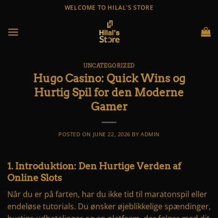
Skip
WELCOME TO HILAL'S STORE
to
content
UNCATEGORIZED
Hugo Casino: Quick Wins og
Hurtig Spil for den Moderne
Gamer
POSTED ON
JUNE 22, 2026
BY
ADMIN
1. Introduktion: Den Hurtige Verden af
Online Slots
Når du er på farten, har du ikke tid til maratonspil eller
endeløse tutorials. Du ønsker øjeblikkelige spændinger,