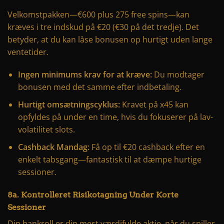
Velkomstpakken—€600 plus 275 free spins—kan
kræves i tre indskud på €20 (€30 på det tredje). Det
betyder, at du kan låse bonusen op hurtigt uden lange
ventetider.
Ingen minimums krav for at kræve:
Du modtager
bonusen med det samme efter indbetaling.
Hurtigt omsætningscyklus:
Kravet på x45 kan
opfyldes på under en time, hvis du fokuserer på lav-
volatilitet slots.
Cashback Mandag:
Få op til €20 cashback efter en
enkelt tabsgang—fantastisk til at dæmpe hurtige
sessioner.
8a. Kontrolleret Risikotagning Under Korte
Sessioner
Din bankroll er din mest værdifulde aktie, når du spiller