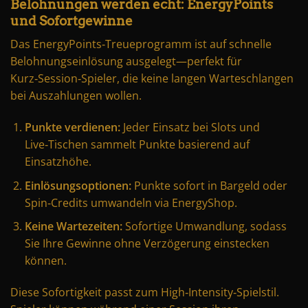
Belohnungen werden echt: EnergyPoints
und Sofortgewinne
Das EnergyPoints‑Treueprogramm ist auf schnelle
Belohnungseinlösung ausgelegt—perfekt für
Kurz‑Session‑Spieler, die keine langen Warteschlangen
bei Auszahlungen wollen.
Punkte verdienen:
Jeder Einsatz bei Slots und
Live‑Tischen sammelt Punkte basierend auf
Einsatzhöhe.
Einlösungsoptionen:
Punkte sofort in Bargeld oder
Spin‑Credits umwandeln via EnergyShop.
Keine Wartezeiten:
Sofortige Umwandlung, sodass
Sie Ihre Gewinne ohne Verzögerung einstecken
können.
Diese Sofortigkeit passt zum High‑Intensity‑Spielstil.