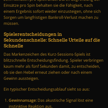
Einsätze pro Spin behalten sie die Fähigkeit, nach
einem Ergebnis sofort wieder einzusteigen, ohne sich
Sorgen um langfristigen Bankroll‑Verlust machen zu
müssen.
Spielerentscheidungen in
Sekundenschnelle: Schnelle Urteile auf die
Schnelle
Das Markenzeichen des Kurz‑Sessions‑Spiels ist
blitzschnelle Entscheidungsfindung. Spieler verbringen
kaum mehr als fünf Sekunden damit, zu entscheiden,
ob sie den Hebel erneut ziehen oder nach einem
Gewinn aussteigen.
Ein typischer Entscheidungsablauf sieht so aus:
Gewinnansage:
Das akustische Signal löst eine
instinktive Reaktion aus.