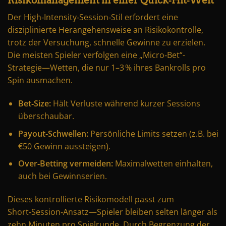
Risikomanagement in einer Quick‑Hit‑Welt
Der High‑Intensity‑Session‑Stil erfordert eine
disziplinierte Herangehensweise an Risikokontrolle,
trotz der Versuchung, schnelle Gewinne zu erzielen.
Die meisten Spieler verfolgen eine „Micro‑Bet“-
Strategie—Wetten, die nur 1–3 % ihres Bankrolls pro
Spin ausmachen.
Bet‑Size:
Hält Verluste während kurzer Sessions
überschaubar.
Payout‑Schwellen:
Persönliche Limits setzen (z.B. bei
€50 Gewinn aussteigen).
Over‑Betting vermeiden:
Maximalwetten einhalten,
auch bei Gewinnserien.
Dieses kontrollierte Risikomodell passt zum
Short‑Session‑Ansatz—Spieler bleiben selten länger als
zehn Minuten pro Spielrunde. Durch Begrenzung der