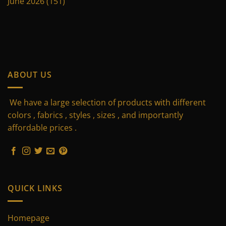
June 2026
(151)
ABOUT US
We have a large selection of products with different
colors , fabrics , styles , sizes , and importantly
affordable prices .
QUICK LINKS
Homepage