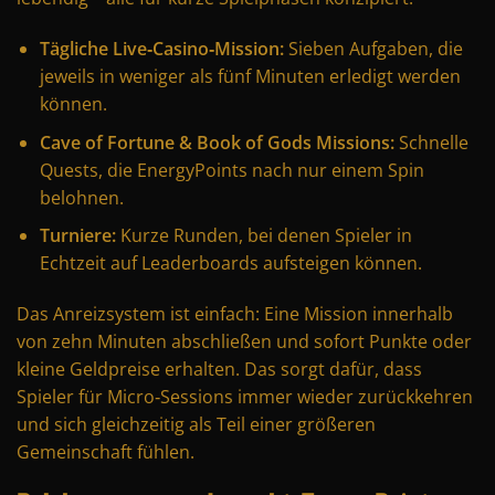
Tägliche Live‑Casino‑Mission:
Sieben Aufgaben, die
jeweils in weniger als fünf Minuten erledigt werden
können.
Cave of Fortune & Book of Gods Missions:
Schnelle
Quests, die EnergyPoints nach nur einem Spin
belohnen.
Turniere:
Kurze Runden, bei denen Spieler in
Echtzeit auf Leaderboards aufsteigen können.
Das Anreizsystem ist einfach: Eine Mission innerhalb
von zehn Minuten abschließen und sofort Punkte oder
kleine Geldpreise erhalten. Das sorgt dafür, dass
Spieler für Micro‑Sessions immer wieder zurückkehren
und sich gleichzeitig als Teil einer größeren
Gemeinschaft fühlen.