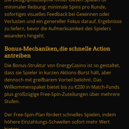
minimaler Reibung: minimale Spins pro Runde,
sofortiges visuelles Feedback bei Gewinnen oder
Verlusten und ein genereller Fokus darauf, Ergebnisse
zu liefern, bevor die Aufmerksamkeit des Spielers
woanders hingeht.
Bonus‑Mechaniken, die schnelle Action
antreiben
Die Bonus‑Struktur von EnergyCasino ist so gestaltet,
dass sie Spieler in kurzen Aktions‑Burst hält, aber
dennoch mit greifbarem Vorteil belohnt. Das
Willkommenspaket bietet bis zu €200 in Match‑Funds
plus großzügige Free‑Spin‑Zuteilungen über mehrere
Stufen.
Der Free‑Spin‑Plan fördert schnelles Spielen, indem
höhere Einzahlungs‑Schwellen sofort mehr Wert
bieten: