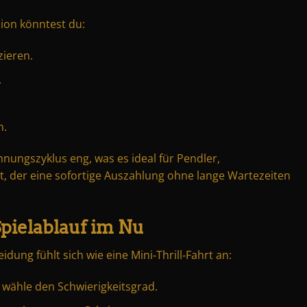
sion könntest du:
zieren.
.
n.
ungszyklus eng, was es ideal für Pendler,
, der eine sofortige Auszahlung ohne lange Wartezeiten
 Spielablauf im Nu
idung fühlt sich wie eine Mini‑Thrill‑Fahrt an:
 wähle den Schwierigkeitsgrad.