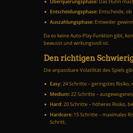
Überquerungsphase:
Das Huhn macht
Entscheidungsphase:
Entscheide, ob
Auszahlungsphase:
Entweder gewinnst
Da es keine Auto‑Play‑Funktion gibt, kon
bewusst und wirkungsvoll ist.
Den richtigen Schwierig
Die anpassbare Volatilität des Spiels gib
Easy:
24 Schritte – geringstes Risiko,
Medium:
22 Schritte – ausgewogenes
Hard:
20 Schritte – höheres Risiko, b
Hardcore:
15 Schritte – maximales Ri
Schritt.