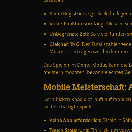
Gründen:
Keine Registrierung:
Direkt loslegen 
Voller Funktionsumfang:
Alle vier Sc
Unbegrenzte Zeit:
So viele Runden sp
Gleicher RNG:
Der Zufallszahlengener
Muster übertragen werden können.
Das Spielen im Demo‑Modus kann die Ler
meistern möchten, bevor sie echtes Geld
Mobile Meisterschaft: 
Der Chicken Road slot läuft auf mobilen
vielbeschäftigte Spieler:
Keine App erforderlich:
Direkt in Saf
Touch‑Steuerung:
Ein Klick, um vorw