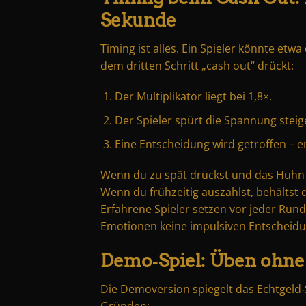
Sekunde
Timing ist alles. Ein Spieler könnte et
dem dritten Schritt „cash out“ drückt:
Der Multiplikator liegt bei 1,8×.
Der Spieler spürt die Spannung steig
Eine Entscheidung wird getroffen – 
Wenn du zu spät drückst und das Huhn nac
Wenn du frühzeitig auszahlst, behältst 
Erfahrene Spieler setzen vor jeder Runde
Emotionen keine impulsiven Entscheidu
Demo‑Spiel: Üben ohne
Die Demoversion spiegelt das Echtgeld‑S