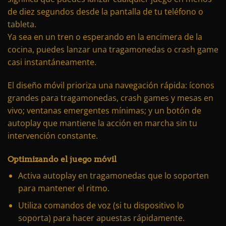
de diez segundos desde la pantalla de tu teléfono o
tableta.
Ya sea en un tren o esperando en la encimera de la
cocina, puedes lanzar una tragamonedas o crash game
casi instantáneamente.
El diseño móvil prioriza una navegación rápida: íconos
grandes para tragamonedas, crash games y mesas en
vivo; ventanas emergentes mínimas; y un botón de
autoplay que mantiene la acción en marcha sin tu
intervención constante.
Optimizando el juego móvil
Activa autoplay en tragamonedas que lo soporten
para mantener el ritmo.
Utiliza comandos de voz (si tu dispositivo lo
soporta) para hacer apuestas rápidamente.