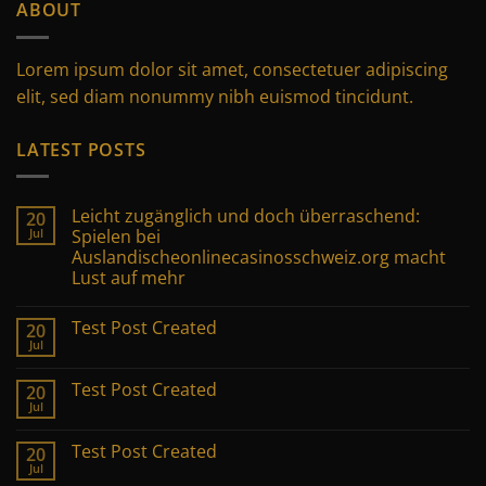
ABOUT
Lorem ipsum dolor sit amet, consectetuer adipiscing
elit, sed diam nonummy nibh euismod tincidunt.
LATEST POSTS
Leicht zugänglich und doch überraschend:
20
Jul
Spielen bei
Auslandischeonlinecasinosschweiz.org macht
Lust auf mehr
Test Post Created
20
Jul
Test Post Created
20
Jul
Test Post Created
20
Jul