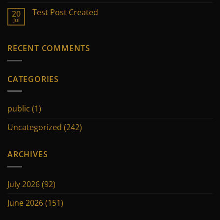
Test Post Created
20
Jul
RECENT COMMENTS
CATEGORIES
public
(1)
Uncategorized
(242)
ARCHIVES
July 2026
(92)
June 2026
(151)