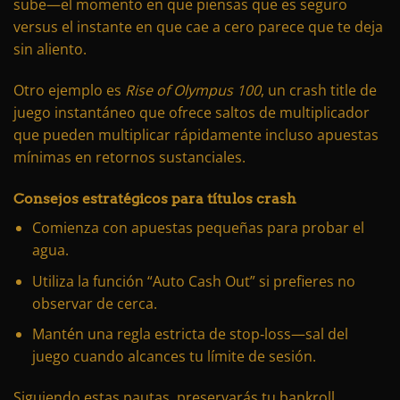
sube—el momento en que piensas que es seguro
versus el instante en que cae a cero parece que te deja
sin aliento.
Otro ejemplo es
Rise of Olympus 100
, un crash title de
juego instantáneo que ofrece saltos de multiplicador
que pueden multiplicar rápidamente incluso apuestas
mínimas en retornos sustanciales.
Consejos estratégicos para títulos crash
Comienza con apuestas pequeñas para probar el
agua.
Utiliza la función “Auto Cash Out” si prefieres no
observar de cerca.
Mantén una regla estricta de stop‑loss—sal del
juego cuando alcances tu límite de sesión.
Siguiendo estas pautas, preservarás tu bankroll