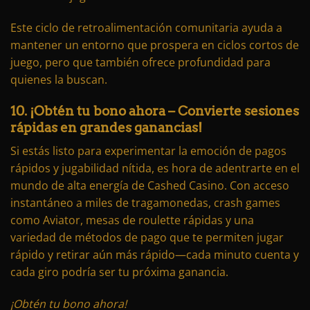
Este ciclo de retroalimentación comunitaria ayuda a
mantener un entorno que prospera en ciclos cortos de
juego, pero que también ofrece profundidad para
quienes la buscan.
10. ¡Obtén tu bono ahora – Convierte sesiones
rápidas en grandes ganancias!
Si estás listo para experimentar la emoción de pagos
rápidos y jugabilidad nítida, es hora de adentrarte en el
mundo de alta energía de Cashed Casino. Con acceso
instantáneo a miles de tragamonedas, crash games
como Aviator, mesas de roulette rápidas y una
variedad de métodos de pago que te permiten jugar
rápido y retirar aún más rápido—cada minuto cuenta y
cada giro podría ser tu próxima ganancia.
¡Obtén tu bono ahora!