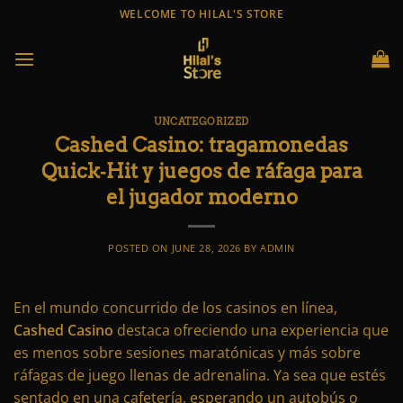
Skip
WELCOME TO HILAL'S STORE
to
content
UNCATEGORIZED
Cashed Casino: tragamonedas
Quick‑Hit y juegos de ráfaga para
el jugador moderno
POSTED ON
JUNE 28, 2026
BY
ADMIN
En el mundo concurrido de los casinos en línea,
Cashed Casino
destaca ofreciendo una experiencia que
es menos sobre sesiones maratónicas y más sobre
ráfagas de juego llenas de adrenalina. Ya sea que estés
sentado en una cafetería, esperando un autobús o