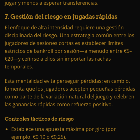
jugar y menos a esperar transferencias.
7. Gestión del riesgo en jugadas rápidas
El enfoque de alta intensidad requiere una gestión
disciplinada del riesgo. Una estrategia común entre los
jugadores de sesiones cortas es establecer límites
estrictos de bankroll por sesión—a menudo entre €5–
€20—y ceñirse a ellos sin importar las rachas
temporales.
Esta mentalidad evita perseguir pérdidas; en cambio,
fomenta que los jugadores acepten pequeñas pérdidas
como parte de la variación natural del juego y celebren
las ganancias rápidas como refuerzo positivo.
Controles tácticos de riesgo
Establece una apuesta máxima por giro (por
ejemplo, €0.10 o €0.25).