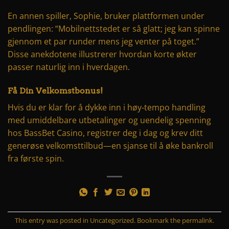
En annen spiller, Sophie, bruker plattformen under
pendlingen: “Mobilnettstedet er så glatt; jeg kan spinne
gjennom et par runder mens jeg venter på toget.”
Disse anekdotene illustrerer hvordan korte økter
passer naturlig inn i hverdagen.
Få Din Velkomstbonus!
Hvis du er klar for å dykke inn i høy‑tempo handling
med umiddelbare utbetalinger og uendelig spenning
hos
BassBet Casino
, registrer deg i dag og krev ditt
generøse velkomsttilbud—en sjanse til å øke bankroll
fra første spin.
This entry was posted in
Uncategorized
. Bookmark the
permalink
.