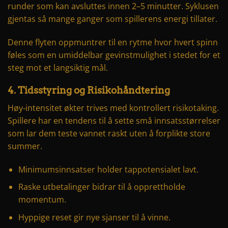
runder som kan avsluttes innen 2–5 minutter. Syklusen
gjentas så mange ganger som spillerens energi tillater.
Denne flyten oppmuntrer til en rytme hvor hvert spinn
føles som en umiddelbar gevinstmulighet i stedet for et
steg mot et langsiktig mål.
4. Tidsstyring og Risikohåndtering
Høy‑intensitet økter trives med kontrollert risikotaking.
Spillere har en tendens til å sette små innsatsstørrelser
som lar dem teste vannet raskt uten å forplikte store
summer.
Minimumsinnsatser holder tappotensialet lavt.
Raske utbetalinger bidrar til å opprettholde
momentum.
Hyppige reset gir nye sjanser til å vinne.