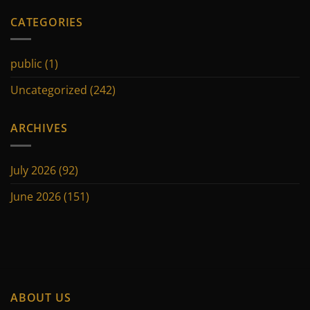
CATEGORIES
public
(1)
Uncategorized
(242)
ARCHIVES
July 2026
(92)
June 2026
(151)
ABOUT US