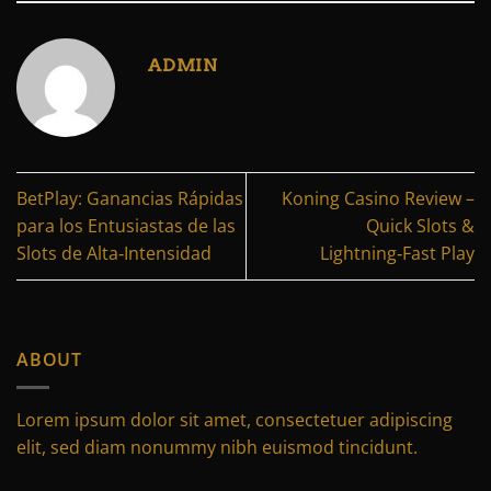
ADMIN
BetPlay: Ganancias Rápidas
Koning Casino Review –
para los Entusiastas de las
Quick Slots &
Slots de Alta‑Intensidad
Lightning‑Fast Play
ABOUT
Lorem ipsum dolor sit amet, consectetuer adipiscing
elit, sed diam nonummy nibh euismod tincidunt.