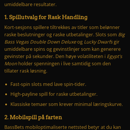
umiddelbare resultater.
1. Spillutvalg for Rask Handling
Kort‑sesjons spillere tiltrekkes av titler som belønner
raske beslutninger og raske utbetalinger. Slots som
Big
Bass Vegas Double Down Deluxe
og
Lucky Dwarfs
gir
umiddelbare spins og gevinstlinjer som kan generere
gevinster på sekunder. Den høye volatiliteten i
Egypt’s
Moon
holder spenningen i live samtidig som den
tillater rask løsning.
Fast‑spin slots med lave spin-tider.
High‑payline spill for raske utbetalinger.
Klassiske temaer som krever minimal læringskurve.
2. Mobilspill på farten
BassBets mobiloptimaliserte nettsted betyr at du kan