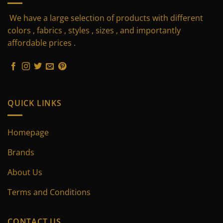
We have a large selection of products with different
colors , fabrics , styles , sizes , and importantly
affordable prices .
QUICK LINKS
Homepage
Brands
About Us
Terms and Conditions
CONTACT US