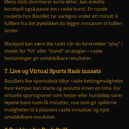
Mens slots dominerer korte økter, kan enkelte
bordspill også passe inn i raske burst. En runde
roulette hos BassBet tar vanligvis under ett minutt å
fullføre fra det øyeblikket du legger innsatsen til ballen
lander.
Blackjack kan være like raskt når du foretrekker “play” i
stedet for “hit” eller “stand” strategier—raske
beslutninger gir umiddelbare resultater.
7. Live og Virtual Sports Rask innsats
BassBets live sportsdesk tilbyr raske bettingmuligheter
hvor kamper kan starte og avslutte innen en time. For
virtuelle sportsgrener som heste- eller hundeløp varer
løpene bare noen få minutter, noe som gir spillerne
muligheten til å plassere raske innsatser og nyte
umiddelbare resultater.