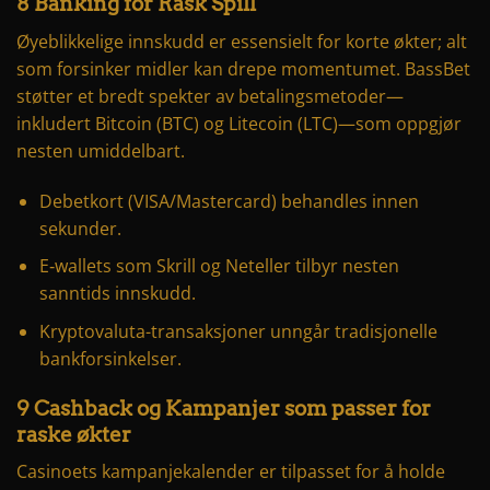
8 Banking for Rask Spill
Øyeblikkelige innskudd er essensielt for korte økter; alt
som forsinker midler kan drepe momentumet. BassBet
støtter et bredt spekter av betalingsmetoder—
inkludert Bitcoin (BTC) og Litecoin (LTC)—som oppgjør
nesten umiddelbart.
Debetkort (VISA/Mastercard) behandles innen
sekunder.
E‑wallets som Skrill og Neteller tilbyr nesten
sanntids innskudd.
Kryptovaluta-transaksjoner unngår tradisjonelle
bankforsinkelser.
9 Cashback og Kampanjer som passer for
raske økter
Casinoets kampanjekalender er tilpasset for å holde