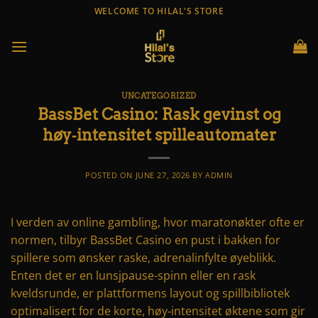
Skip
WELCOME TO HILAL'S STORE
to
content
UNCATEGORIZED
BassBet Casino: Rask gevinst og
høy‑intensitet spilleautomater
POSTED ON
JUNE 27, 2026
BY
ADMIN
I verden av online gambling, hvor maratonøkter ofte er
normen, tilbyr BassBet Casino en pust i bakken for
spillere som ønsker raske, adrenalinfylte øyeblikk.
Enten det er en lunsjpause-spinn eller en rask
kveldsrunde, er plattformens layout og spillbibliotek
optimalisert for de korte, høy‑intensitet øktene som gir