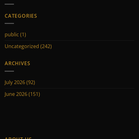
CATEGORIES
public
(1)
Uncategorized
(242)
ARCHIVES
July 2026
(92)
June 2026
(151)