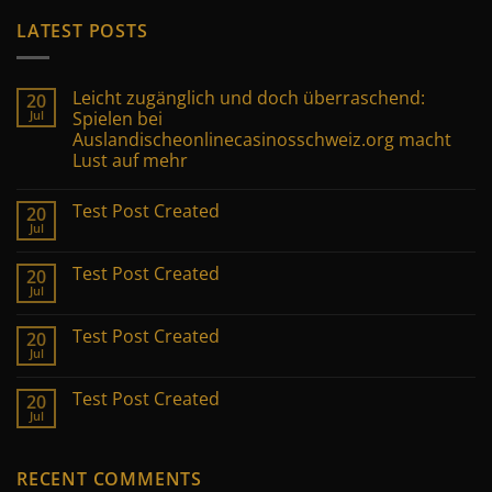
LATEST POSTS
Leicht zugänglich und doch überraschend:
20
Jul
Spielen bei
Auslandischeonlinecasinosschweiz.org macht
Lust auf mehr
Test Post Created
20
Jul
Test Post Created
20
Jul
Test Post Created
20
Jul
Test Post Created
20
Jul
RECENT COMMENTS