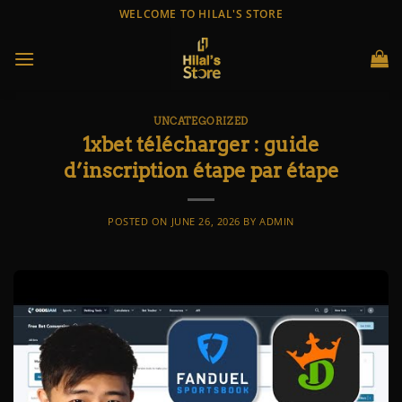
Skip
WELCOME TO HILAL'S STORE
to
content
UNCATEGORIZED
1xbet télécharger : guide
d’inscription étape par étape
POSTED ON
JUNE 26, 2026
BY
ADMIN