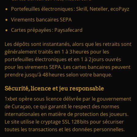
Portefeuilles électroniques : Skrill, Neteller, ecoPayz
Virements bancaires SEPA
Cartes prépayées : Paysafecard
Les dépôts sont instantanés, alors que les retraits sont
généralement traités en 1 à 3 heures pour les
portefeuilles électroniques et en 1 à 2 jours ouvrés
pour les virements SEPA. Les cartes bancaires peuvent
prendre jusqu’à 48 heures selon votre banque.
Sécurité, licence et jeu responsable
1xbet opère sous licence délivrée par le gouvernement
de Curaçao, ce qui garantit le respect des normes
internationales en matière de protection des joueurs.
Le site utilise le cryptage SSL 128 bits pour sécuriser
toutes les transactions et les données personnelles.