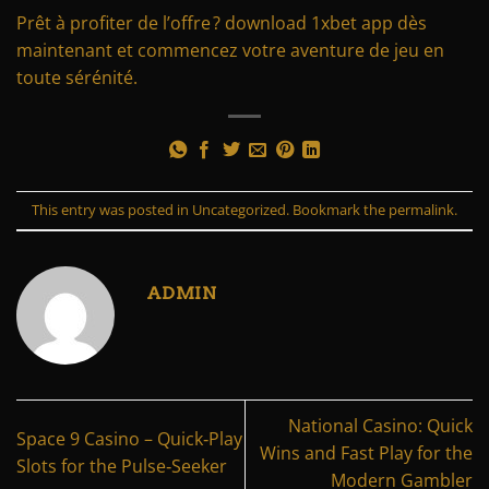
Prêt à profiter de l’offre ?
download 1xbet app
dès
maintenant et commencez votre aventure de jeu en
toute sérénité.
This entry was posted in
Uncategorized
. Bookmark the
permalink
.
ADMIN
National Casino: Quick
Space 9 Casino – Quick‑Play
Wins and Fast Play for the
Slots for the Pulse‑Seeker
Modern Gambler