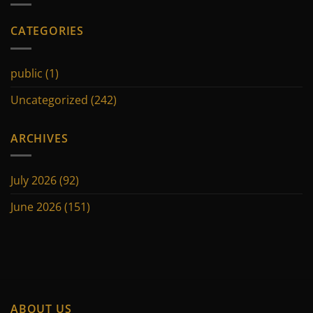
CATEGORIES
public
(1)
Uncategorized
(242)
ARCHIVES
July 2026
(92)
June 2026
(151)
ABOUT US