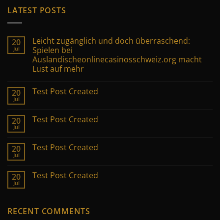
LATEST POSTS
Leicht zugänglich und doch überraschend:
20
Jul
Spielen bei
Auslandischeonlinecasinosschweiz.org macht
Lust auf mehr
Test Post Created
20
Jul
Test Post Created
20
Jul
Test Post Created
20
Jul
Test Post Created
20
Jul
RECENT COMMENTS