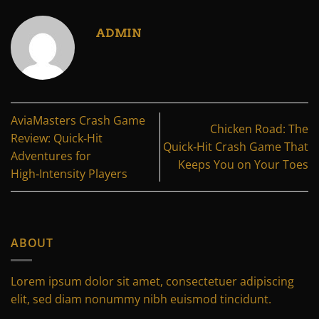
ADMIN
AviaMasters Crash Game
Chicken Road: The
Review: Quick‑Hit
Quick‑Hit Crash Game That
Adventures for
Keeps You on Your Toes
High‑Intensity Players
ABOUT
Lorem ipsum dolor sit amet, consectetuer adipiscing
elit, sed diam nonummy nibh euismod tincidunt.