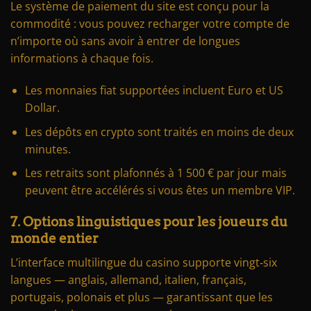
Le système de paiement du site est conçu pour la
commodité : vous pouvez recharger votre compte de
n’importe où sans avoir à entrer de longues
informations à chaque fois.
Les monnaies fiat supportées incluent Euro et US
Dollar.
Les dépôts en crypto sont traités en moins de deux
minutes.
Les retraits sont plafonnés à 1 500 € par jour mais
peuvent être accélérés si vous êtes un membre VIP.
7. Options linguistiques pour les joueurs du
monde entier
L’interface multilingue du casino supporte vingt‑six
langues — anglais, allemand, italien, français,
portugais, polonais et plus — garantissant que les