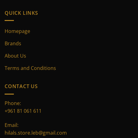
QUICK LINKS
Homepage
Brands
About Us
Terms and Conditions
CONTACT US
Phone:
+961 81 061 611
Email:
hilals.store.leb@gmail.com