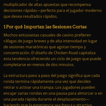
multiplicador de altas apuestas que recompensa
decisiones rápidas—perfecto para el jugador moderno
que desea resultados rápidos.
1 Por qué Importan las Sesiones Cortas
Muchos entusiastas casuales de casino prefieren
ráfagas de juego breves y de alta intensidad en lugar
de sesiones maratónicas que agotan tiempo y
concentración. El diseño de Chicken Road capitaliza
esta tendencia ofreciendo un ciclo de juego que puede
completarse en menos de dos minutos.
La estructura paso a paso del juego significa que cada
ronda termina rápidamente una vez que decides
retirar o activar una trampa. Los jugadores pueden
encajar varias rondas en una pausa para almorzar o en
una parada rápida durante el desplazamiento—
haciendo que la experiencia sea fresca y atractiva.