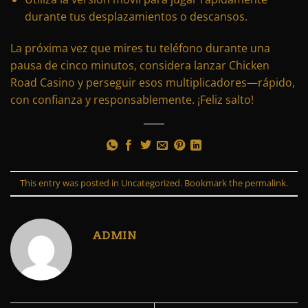
durante tus desplazamientos o descansos.
La próxima vez que mires tu teléfono durante una
pausa de cinco minutos, considera lanzar
Chicken
Road Casino
y perseguir esos multiplicadores—rápido,
con confianza y responsablemente. ¡Feliz salto!
This entry was posted in
Uncategorized
. Bookmark the
permalink
.
ADMIN