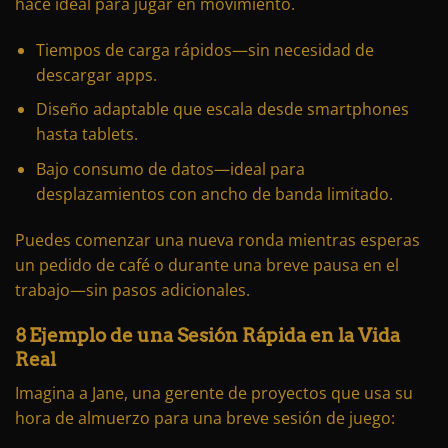
hace ideal para jugar en movimiento.
Tiempos de carga rápidos—sin necesidad de
descargar apps.
Diseño adaptable que escala desde smartphones
hasta tablets.
Bajo consumo de datos—ideal para
desplazamientos con ancho de banda limitado.
Puedes comenzar una nueva ronda mientras esperas
un pedido de café o durante una breve pausa en el
trabajo—sin pasos adicionales.
8 Ejemplo de una Sesión Rápida en la Vida
Real
Imagina a Jane, una gerente de proyectos que usa su
hora de almuerzo para una breve sesión de juego: