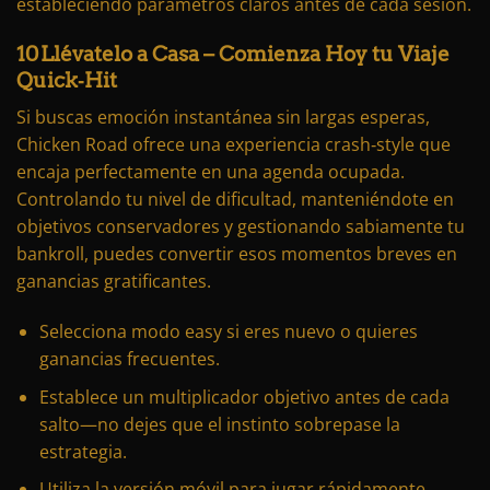
estableciendo parámetros claros antes de cada sesión.
10 Llévatelo a Casa – Comienza Hoy tu Viaje
Quick‑Hit
Si buscas emoción instantánea sin largas esperas,
Chicken Road ofrece una experiencia crash‑style que
encaja perfectamente en una agenda ocupada.
Controlando tu nivel de dificultad, manteniéndote en
objetivos conservadores y gestionando sabiamente tu
bankroll, puedes convertir esos momentos breves en
ganancias gratificantes.
Selecciona modo easy si eres nuevo o quieres
ganancias frecuentes.
Establece un multiplicador objetivo antes de cada
salto—no dejes que el instinto sobrepase la
estrategia.
Utiliza la versión móvil para jugar rápidamente