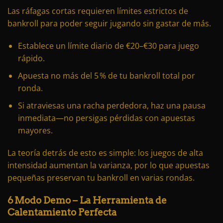
Las ráfagas cortas requieren límites estrictos de
bankroll para poder seguir jugando sin gastar de más.
Establece un límite diario de €20–€30 para juego
rápido.
Apuesta no más del 5 % de tu bankroll total por
ronda.
Si atraviesas una racha perdedora, haz una pausa
inmediata—no persigas pérdidas con apuestas
mayores.
La teoría detrás de esto es simple: los juegos de alta
intensidad aumentan la varianza, por lo que apuestas
pequeñas preservan tu bankroll en varias rondas.
6 Modo Demo – La Herramienta de
Calentamiento Perfecta