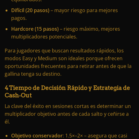
Difícil (20 pasos)
– mayor riesgo para mejores
pagos.
Hardcore (15 pasos)
– riesgo máximo, mejores
multiplicadores potenciales.
Para jugadores que buscan resultados rápidos, los
modos Easy y Medium son ideales porque ofrecen
oportunidades frecuentes para retirar antes de que la
gallina tenga su destino.
4 Tiempo de Decisión Rápido y Estrategia de
Cash‑Out
La clave del éxito en sesiones cortas es determinar un
multiplicador objetivo antes de cada salto y ceñirse a
él.
Objetivo conservador
: 1.5×–2× – asegura que casi